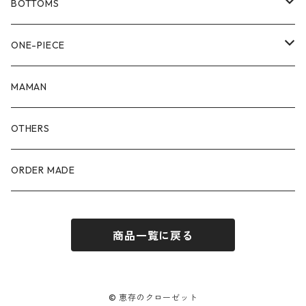
80size
BOTTOMS
90size
80size
ONE-PIECE
100size
90size
80size
MAMAN
110size
100size
90size
OTHERS
110size
100size
ORDER MADE
110size
商品一覧に戻る
© 恵存のクローゼット