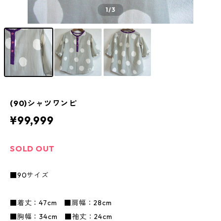
1
/3
(90)シャツワンピ
¥99,999
SOLD OUT
■90サイズ
■着丈：47cm ■肩幅：28cm
■胸幅：34cm ■袖丈：24cm