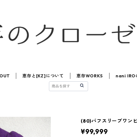
OUT
恵存と[KZ]について
恵存WORKS
nani I
(80)パフスリーブワン
¥99,999