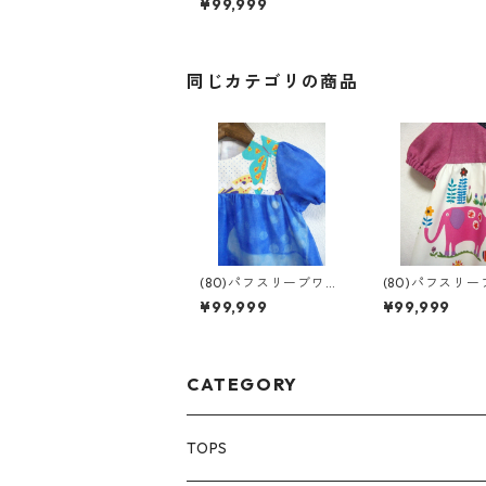
¥99,999
同じカテゴリの商品
(80)パフスリーブワン
(80)パフスリ
ピ
ピ
¥99,999
¥99,999
CATEGORY
TOPS