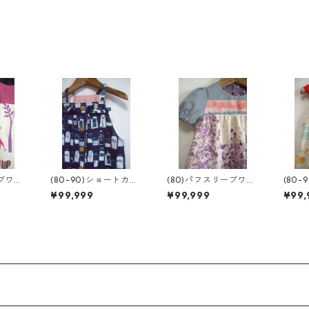
ーブワン
(80-90)ショートカバ
(80)パフスリーブワン
(80
ーオール
ピ
ック
¥99,999
¥99,999
¥99,