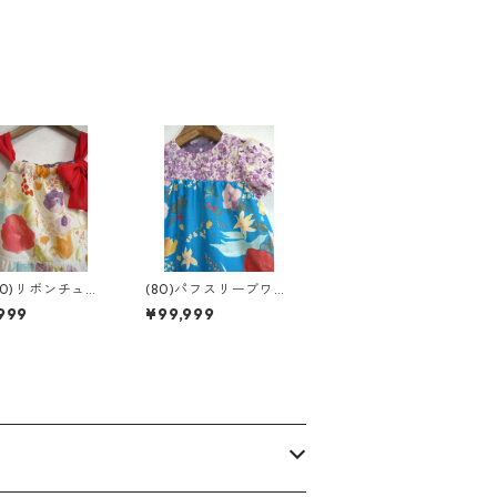
-90)リボンチュニ
(80)パフスリーブワン
ワンピ
ピ
999
¥99,999