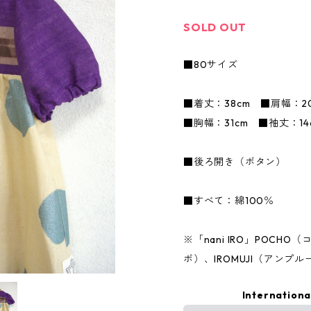
SOLD OUT
■80サイズ
■着丈：38cm ■肩幅：2
■胸幅：31cm ■袖丈：14
■後ろ開き（ボタン）
■すべて：綿100％
※「nani IRO」POCH
ボ）、IROMUJI（アンプル
Internationa