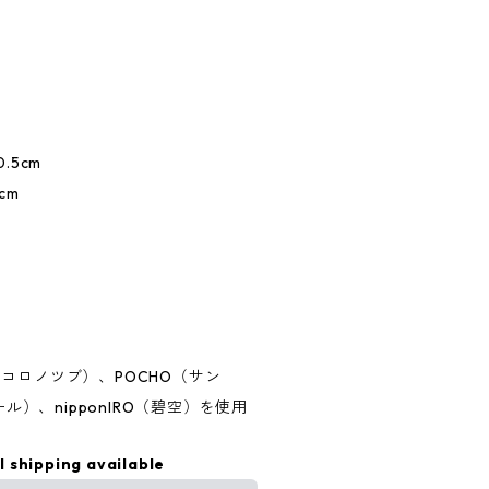
0.5cm
cm
O（ココロノツブ）、POCHO（サン
ール）、nipponIRO（碧空）を使用
l shipping available