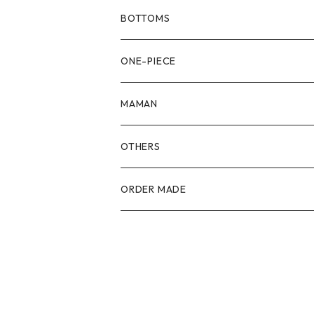
80size
BOTTOMS
90size
80size
ONE-PIECE
100size
90size
80size
MAMAN
110size
100size
90size
OTHERS
110size
100size
ORDER MADE
110size