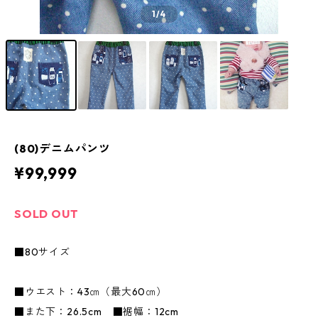
1
/4
(80)デニムパンツ
¥99,999
SOLD OUT
■80サイズ
■ウエスト：43㎝（最大60㎝）
■また下：26.5cm ■裾幅：12cm