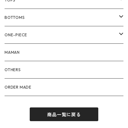
TOPS
80size
BOTTOMS
90size
80size
ONE-PIECE
100size
90size
80size
MAMAN
110size
100size
90size
OTHERS
110size
100size
ORDER MADE
110size
商品一覧に戻る