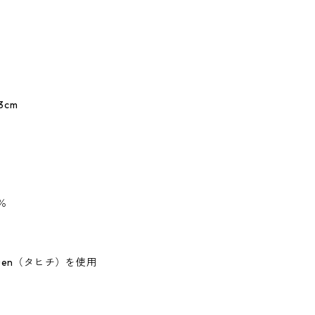
23cm
0％
rakuen（タヒチ）を使用