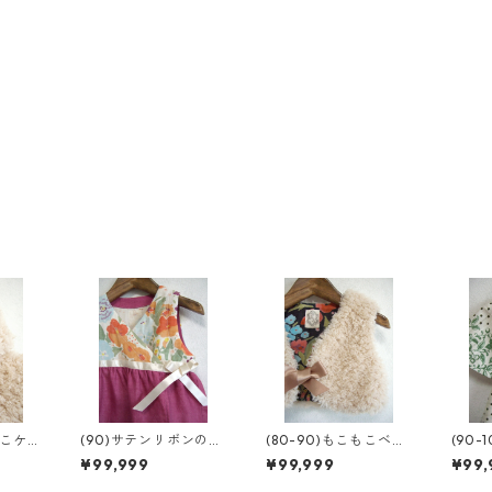
もこケ
(90)サテンリボンのカ
(80-90)もこもこベス
(90-
シュクール
ト
ュニ
¥99,999
¥99,999
¥99,