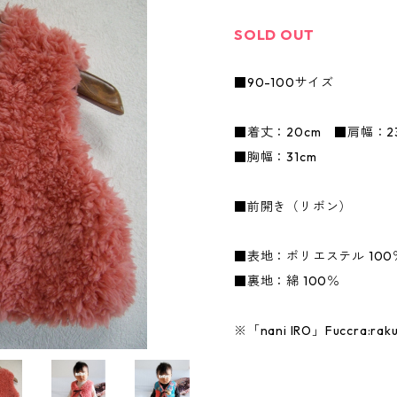
SOLD OUT
■90-100サイズ
■着丈：20cm ■肩幅：
■胸幅：31cm
■前開き（リボン）
■表地：ポリエステル 10
■裏地：綿 100％
※「nani IRO」Fuccra: