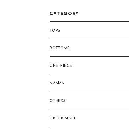
CATEGORY
TOPS
80size
BOTTOMS
90size
80size
ONE-PIECE
100size
90size
80size
MAMAN
110size
100size
90size
OTHERS
110size
100size
ORDER MADE