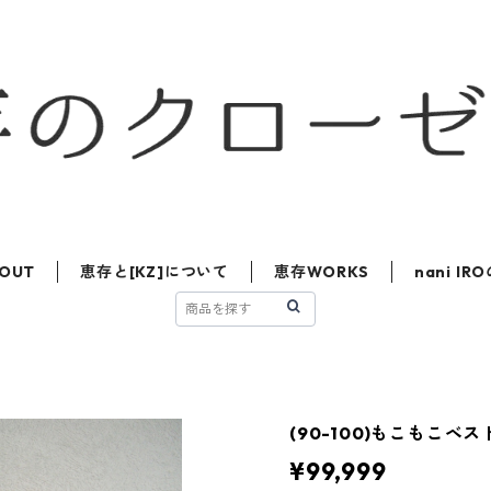
OUT
恵存と[KZ]について
恵存WORKS
nani I
(90-100)もこもこベス
¥99,999