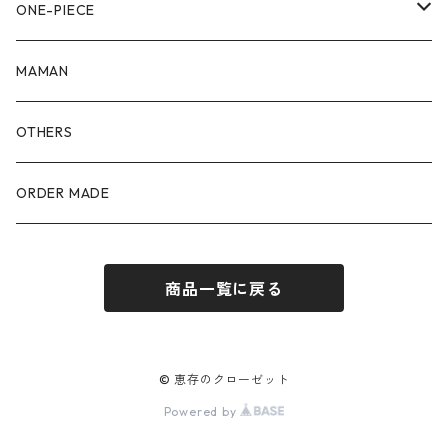
90size
80size
ONE-PIECE
100size
90size
80size
MAMAN
110size
100size
90size
OTHERS
110size
100size
ORDER MADE
110size
商品一覧に戻る
© 恵存のクローゼット
Powered by