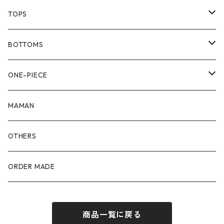
TOPS
80size
BOTTOMS
90size
80size
ONE-PIECE
100size
90size
80size
MAMAN
110size
100size
90size
OTHERS
110size
100size
ORDER MADE
110size
商品一覧に戻る