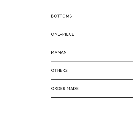
80size
BOTTOMS
90size
80size
ONE-PIECE
100size
90size
80size
MAMAN
110size
100size
90size
OTHERS
110size
100size
ORDER MADE
110size