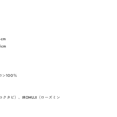
4cm
cm
ロン100％
a（イコクタビ）、IROMUJI（ローズミン