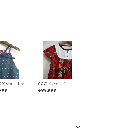
100)ショートサ
(100)ピンタックワン
ット
ピ
999
¥99,999