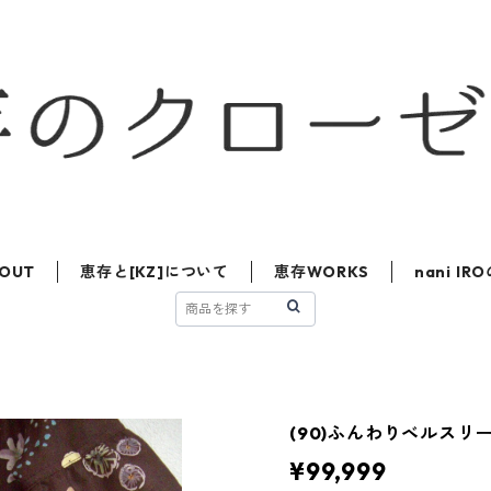
OUT
恵存と[KZ]について
恵存WORKS
nani I
(90)ふんわりベルスリ
¥99,999