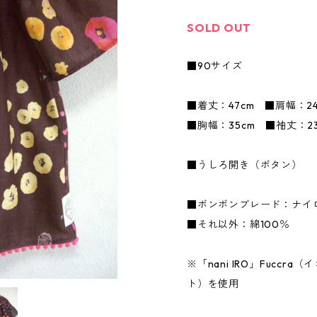
SOLD OUT
■90サイズ
■着丈：47cm ■肩幅：2
■胸幅：35cm ■袖丈：23
■うしろ開き（ボタン）
■ボンボンブレード：ナイ
■それ以外：綿100％
※「nani IRO」Fuccr
ト）を使用