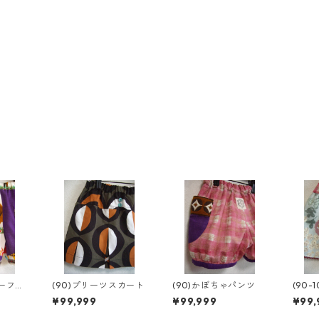
ハーフパ
(90)プリーツスカート
(90)かぼちゃパンツ
(90-
カー
¥99,999
¥99,999
¥99,