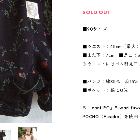
SOLD OUT
■90サイズ
■ウエスト：45cm（最大
■また下：7cm ■足口：
※ウエストにはゴム替え口
■パンツ：綿85％ 麻15
■ポケット：綿100％
※「nani IRO」Fuwari 
POCHO（Fusako）を使用