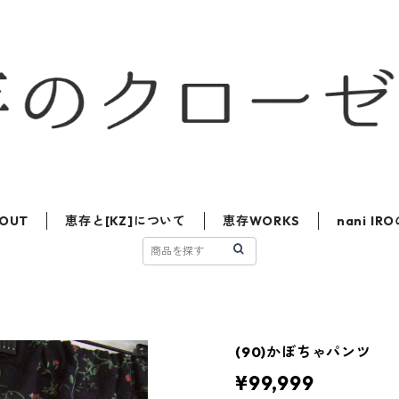
OUT
恵存と[KZ]について
恵存WORKS
nani I
(90)かぼちゃパンツ
¥99,999