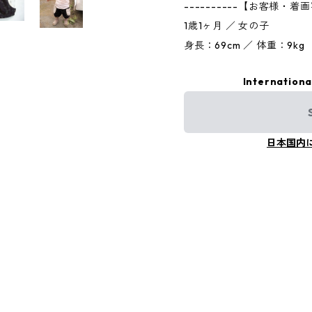
----------【お客様・着画写
1歳1ヶ月 ／ 女の子
身長：69cm ／ 体重：9kg
Internationa
日本国内