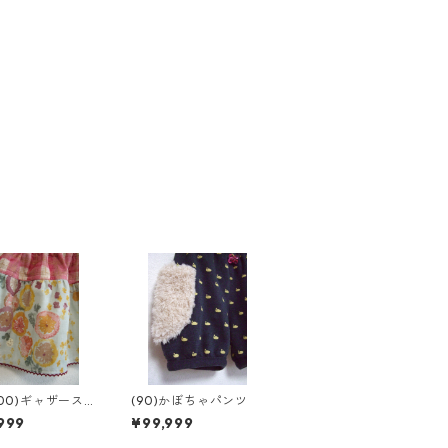
100)ギャザース
(90)かぼちゃパンツ
ト
999
¥99,999