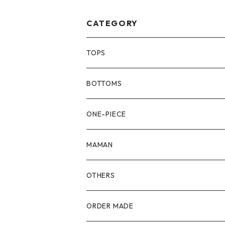
CATEGORY
TOPS
80size
BOTTOMS
90size
80size
ONE-PIECE
100size
90size
80size
MAMAN
110size
100size
90size
OTHERS
110size
100size
ORDER MADE