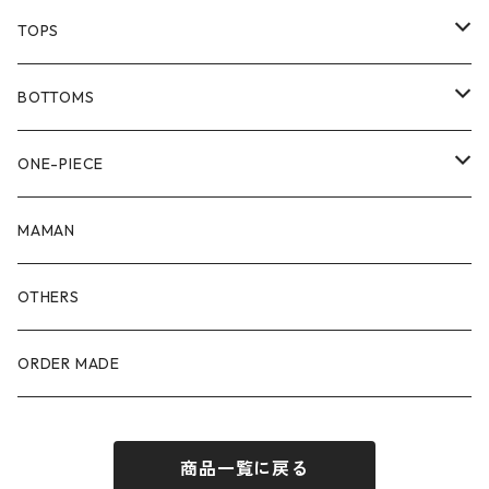
TOPS
80size
BOTTOMS
90size
80size
ONE-PIECE
100size
90size
80size
MAMAN
110size
100size
90size
OTHERS
110size
100size
ORDER MADE
110size
商品一覧に戻る