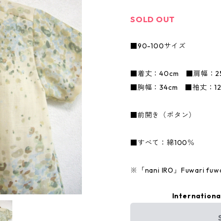
SOLD OUT
■90-100サイズ
■着丈：40cm ■肩幅：
■胸幅：34cm ■袖丈：12
■前開き（ボタン）
■すべて：綿100％
※「nani IRO」Fuwari 
Internationa