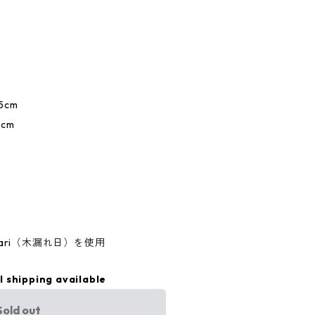
25cm
cm
fuwari（木漏れ日）を使用
l shipping available
Sold out