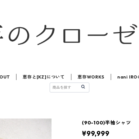
OUT
恵存と[KZ]について
恵存WORKS
nani I
(90-100)半袖シャツ
¥99,999