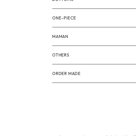
90size
80size
ONE-PIECE
100size
90size
80size
MAMAN
110size
100size
90size
OTHERS
110size
100size
ORDER MADE
110size