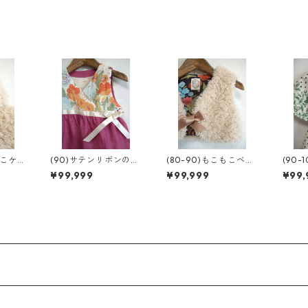
もこケ
(90)サテンリボンのカ
(80-90)もこもこベス
(90-
シュクール
ト
ュニ
¥99,999
¥99,999
¥99,