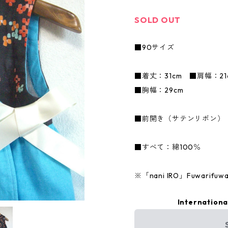
SOLD OUT
■90サイズ
■着丈：31cm ■肩幅：2
■胸幅：29cm
■前開き（サテンリボン）
■すべて：綿100％
※「nani IRO」Fuwari
Internationa