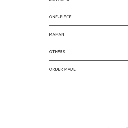
90size
80size
ONE-PIECE
100size
90size
80size
MAMAN
110size
100size
90size
OTHERS
110size
100size
ORDER MADE
110size