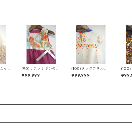
もこケ
(90)サテンリボンのカ
(100)タックフリルチ
(10
シュクール
ュニック
ュニ
¥99,999
¥99,999
¥99,