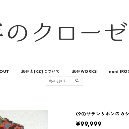
OUT
恵存と[KZ]について
恵存WORKS
nani I
(90)サテンリボンのカ
¥99,999