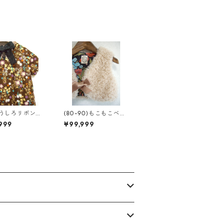
0)うしろリボンチ
(80-90)もこもこベス
ック
ト
999
¥99,999