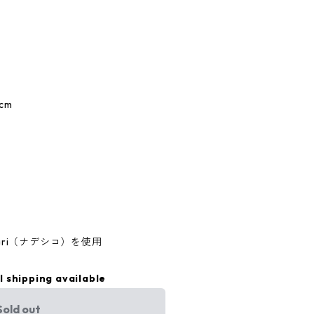
1cm
fuwari（ナデシコ）を使用
l shipping available
Sold out