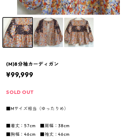
1
/3
(M)8分袖カーディガン
¥99,999
SOLD OUT
■Mサイズ相当（ゆったりめ）
■着丈：57cm ■肩幅：38cm
■胸幅：46cm ■袖丈：46cm