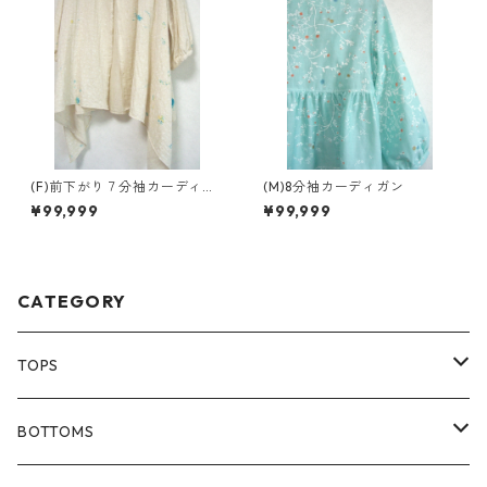
(F)前下がり７分袖カーディガ
(M)8分袖カーディガン
ン
¥99,999
¥99,999
CATEGORY
TOPS
80size
BOTTOMS