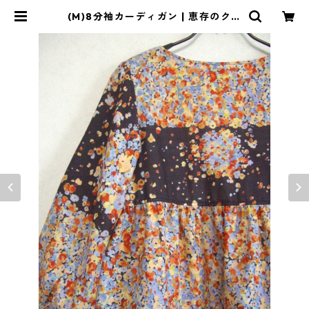
(M)8分袖カーディガン | 恵存のクロ
ーゼット