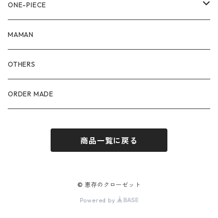
90size
80size
ONE-PIECE
100size
90size
80size
MAMAN
110size
100size
90size
OTHERS
110size
100size
ORDER MADE
110size
商品一覧に戻る
© 恵存のクローゼット
Powered by