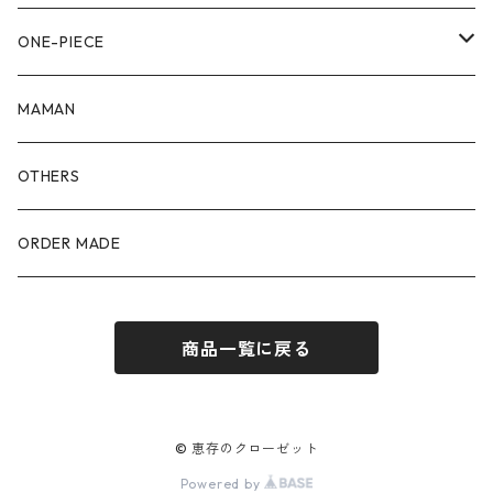
90size
80size
ONE-PIECE
100size
90size
80size
MAMAN
110size
100size
90size
OTHERS
110size
100size
ORDER MADE
110size
商品一覧に戻る
© 恵存のクローゼット
Powered by