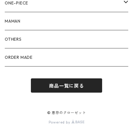
90size
80size
ONE-PIECE
100size
90size
80size
MAMAN
110size
100size
90size
OTHERS
110size
100size
ORDER MADE
110size
商品一覧に戻る
© 恵存のクローゼット
Powered by