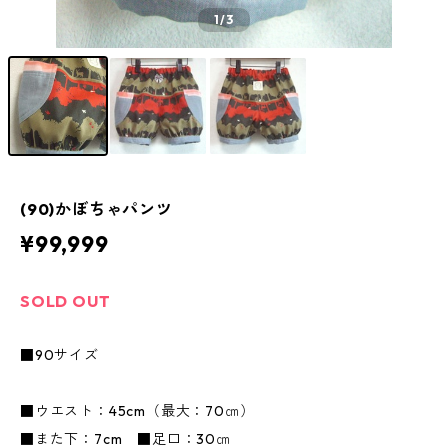
1
/3
(90)かぼちゃパンツ
¥99,999
SOLD OUT
■90サイズ
■ウエスト：45cm（最大：70㎝）
■また下：7cm ■足口：30㎝