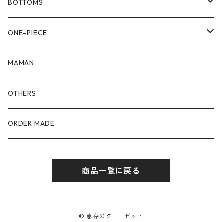
80size
BOTTOMS
90size
80size
ONE-PIECE
100size
90size
80size
MAMAN
110size
100size
90size
OTHERS
110size
100size
ORDER MADE
110size
商品一覧に戻る
© 恵存のクローゼット