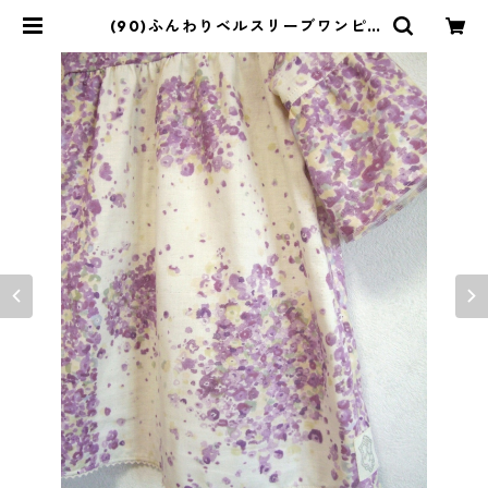
(90)ふんわりベルスリーブワンピ |
恵存のクローゼット