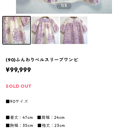
1
/3
(90)ふんわりベルスリーブワンピ
¥99,999
SOLD OUT
■90サイズ
■着丈：47cm ■肩幅：24cm
■胸幅：35cm ■袖丈：23cm