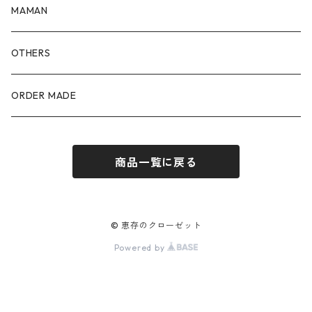
100size
90size
80size
MAMAN
110size
100size
90size
OTHERS
110size
100size
ORDER MADE
110size
商品一覧に戻る
© 恵存のクローゼット
Powered by