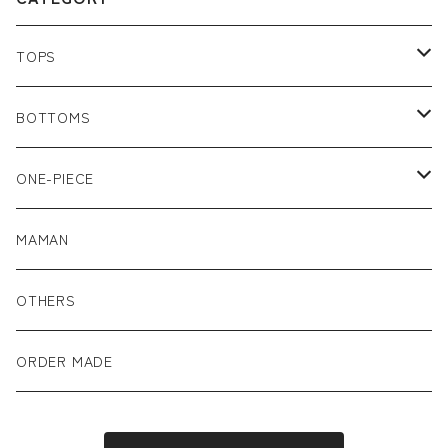
TOPS
80size
BOTTOMS
90size
80size
ONE-PIECE
100size
90size
80size
MAMAN
110size
100size
90size
OTHERS
110size
100size
ORDER MADE
110size