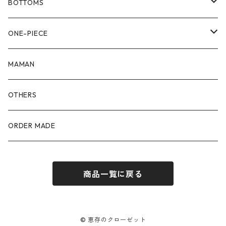
80size
BOTTOMS
90size
80size
ONE-PIECE
100size
90size
80size
MAMAN
110size
100size
90size
OTHERS
110size
100size
ORDER MADE
110size
商品一覧に戻る
© 恵存のクローゼット