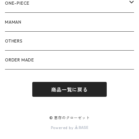
90size
80size
ONE-PIECE
100size
90size
80size
MAMAN
110size
100size
90size
OTHERS
110size
100size
ORDER MADE
110size
商品一覧に戻る
© 恵存のクローゼット
Powered by