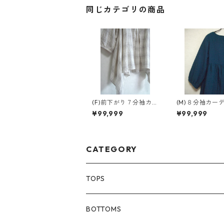
同じカテゴリの商品
(F)前下がり７分袖カー
(M)８分袖カー
ディガン
ン
¥99,999
¥99,999
CATEGORY
TOPS
80size
BOTTOMS