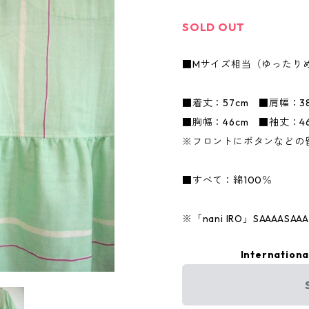
SOLD OUT
■Mサイズ相当（ゆったり
■着丈：57cm ■肩幅：3
■胸幅：46cm ■袖丈：46
※フロントにボタンなどの
■すべて：綿100％
※「nani IRO」SAAAA
Internationa