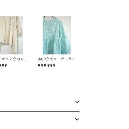
前下がり７分袖カー
(M)8分袖カーディガン
ガン
999
¥99,999