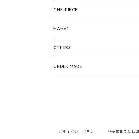
90size
80size
ONE-PIECE
100size
90size
80size
MAMAN
110size
100size
90size
OTHERS
110size
100size
ORDER MADE
110size
プライバシーポリシー
特定商取引法に