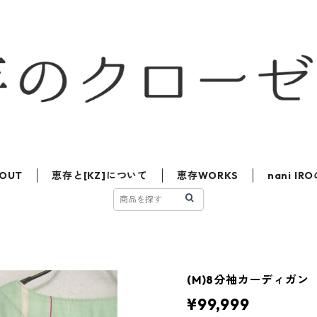
OUT
恵存と[KZ]について
恵存WORKS
nani I
(M)8分袖カーディガン
¥99,999