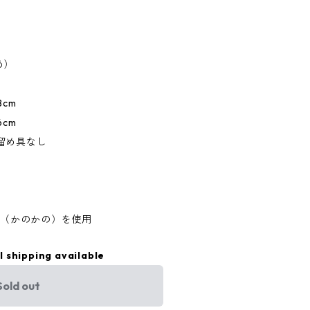
め）
8cm
cm
留め具なし
SAAA（かのかの）を使用
l shipping available
Sold out