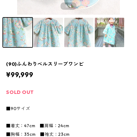
1
/4
(90)ふんわりベルスリーブワンピ
¥99,999
SOLD OUT
■90サイズ
■着丈：47cm ■肩幅：24cm
■胸幅：35cm ■袖丈：23cm