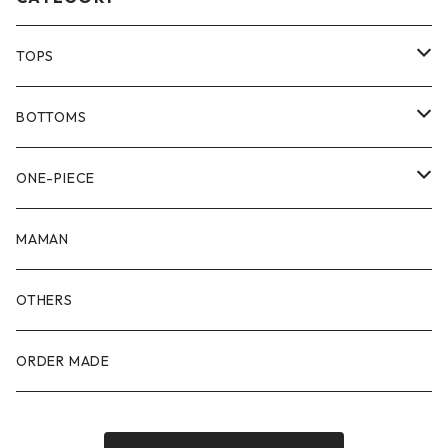
TOPS
80size
BOTTOMS
90size
80size
ONE-PIECE
100size
90size
80size
MAMAN
110size
100size
90size
OTHERS
110size
100size
ORDER MADE
110size