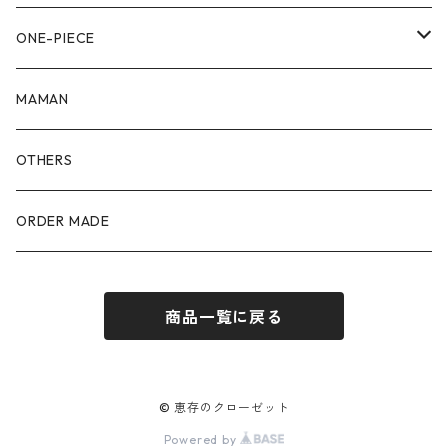
90size
80size
ONE-PIECE
100size
90size
80size
MAMAN
110size
100size
90size
OTHERS
110size
100size
ORDER MADE
110size
商品一覧に戻る
© 恵存のクローゼット
Powered by