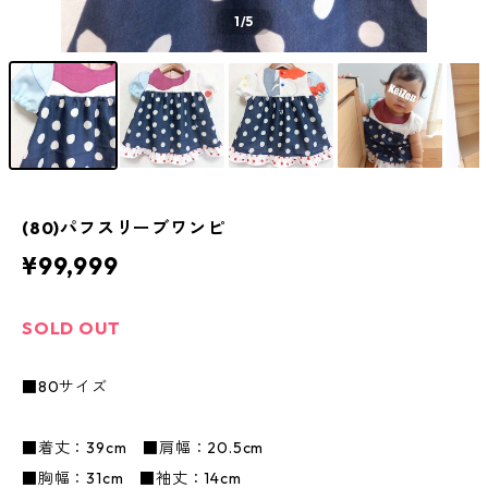
1
/5
(80)パフスリーブワンピ
¥99,999
SOLD OUT
■80サイズ
■着丈：39cm ■肩幅：20.5cm
■胸幅：31cm ■袖丈：14cm