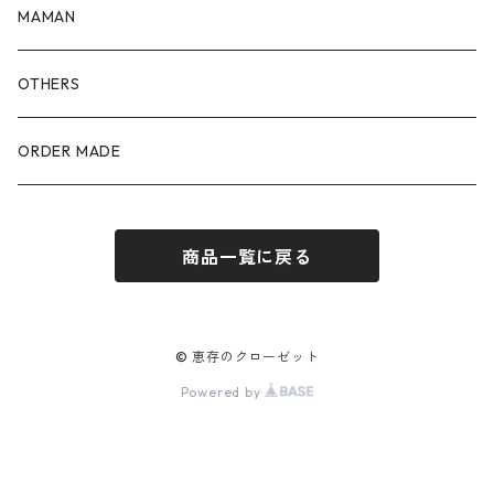
100size
90size
80size
MAMAN
110size
100size
90size
OTHERS
110size
100size
ORDER MADE
110size
商品一覧に戻る
© 恵存のクローゼット
Powered by