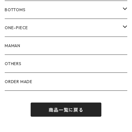
80size
BOTTOMS
90size
80size
ONE-PIECE
100size
90size
80size
MAMAN
110size
100size
90size
OTHERS
110size
100size
ORDER MADE
110size
商品一覧に戻る