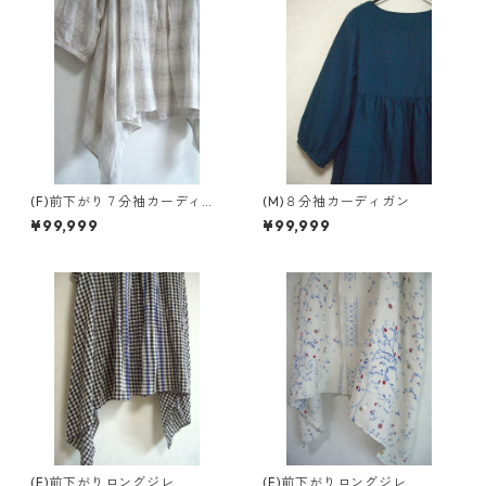
(F)前下がり７分袖カーディガ
(M)８分袖カーディガン
ン
¥99,999
¥99,999
(F)前下がりロングジレ
(F)前下がりロングジレ