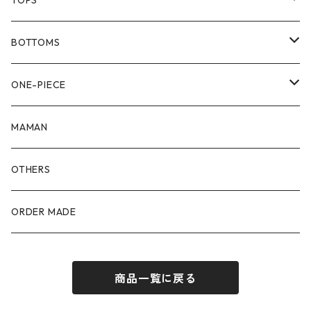
TOPS
80size
BOTTOMS
90size
80size
ONE-PIECE
100size
90size
80size
MAMAN
110size
100size
90size
OTHERS
110size
100size
ORDER MADE
110size
商品一覧に戻る