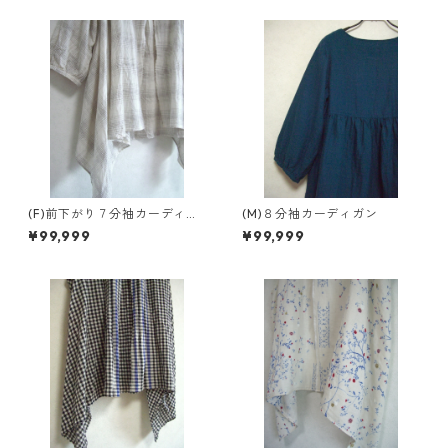
(F)前下がり７分袖カーディガ
(M)８分袖カーディガン
ン
¥99,999
¥99,999