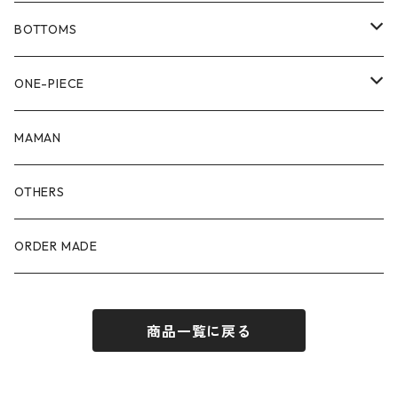
80size
BOTTOMS
90size
80size
ONE-PIECE
100size
90size
80size
MAMAN
110size
100size
90size
OTHERS
110size
100size
ORDER MADE
110size
商品一覧に戻る