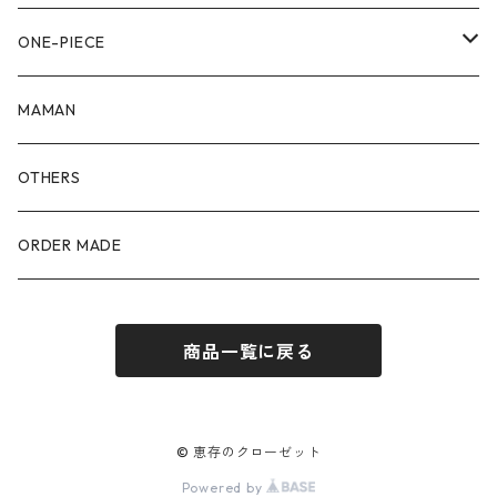
90size
80size
ONE-PIECE
100size
90size
80size
MAMAN
110size
100size
90size
OTHERS
110size
100size
ORDER MADE
110size
商品一覧に戻る
© 恵存のクローゼット
Powered by