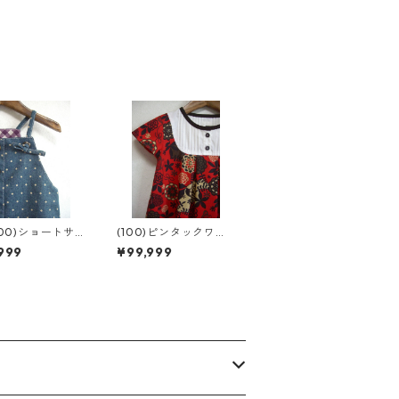
100)ショートサ
(100)ピンタックワン
ット
ピ
999
¥99,999