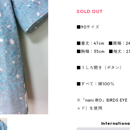
SOLD OUT
■90サイズ
■着丈：47cm ■肩幅：24
■胸幅：35cm ■袖丈：23
■うしろ開き（ボタン）
■すべて：綿100％
※「nani IRO」BIRDS EY
ャド）を使用
Internationa