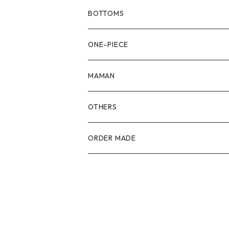
80size
BOTTOMS
90size
80size
ONE-PIECE
100size
90size
80size
MAMAN
110size
100size
90size
OTHERS
110size
100size
ORDER MADE
110size