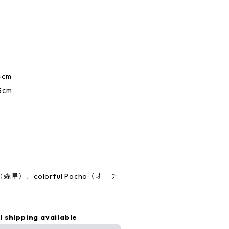
cm
cm
E（森星）、colorful Pocho（オーチ
l shipping available