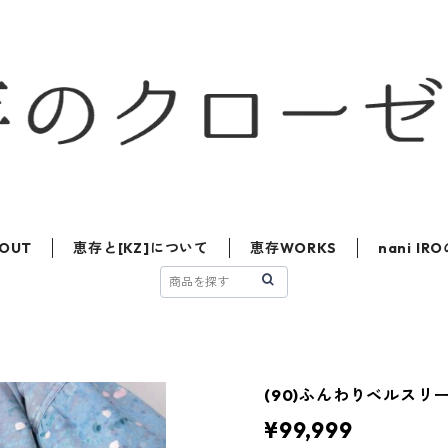
OUT
恵存と[KZ]について
恵存WORKS
nani I
(90)ふんわりベルスリ
¥99,999