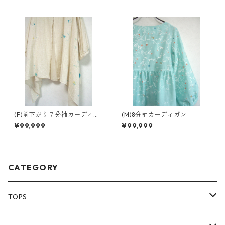
(F)前下がり７分袖カーディガ
(M)8分袖カーディガン
ン
¥99,999
¥99,999
CATEGORY
TOPS