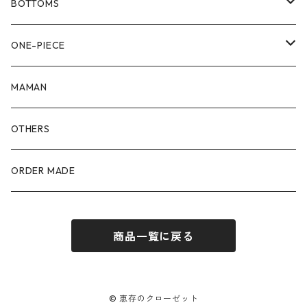
80size
BOTTOMS
90size
80size
ONE-PIECE
100size
90size
80size
MAMAN
110size
100size
90size
OTHERS
110size
100size
ORDER MADE
110size
商品一覧に戻る
© 恵存のクローゼット