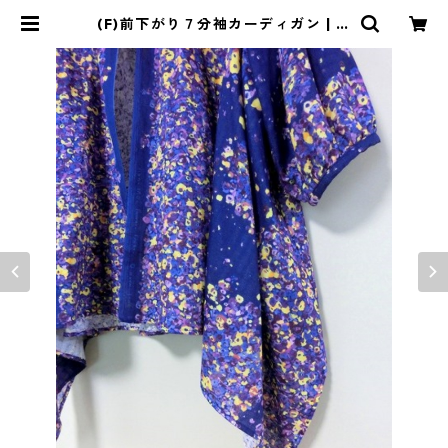
(F)前下がり７分袖カーディガン | 恵
存のクローゼット