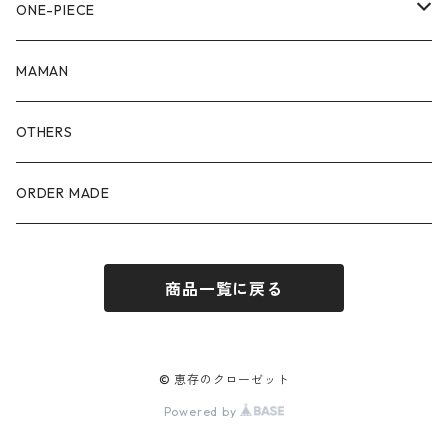
90size
80size
ONE-PIECE
100size
90size
80size
MAMAN
110size
100size
90size
OTHERS
110size
100size
ORDER MADE
110size
商品一覧に戻る
© 恵存のクローゼット
Powered by