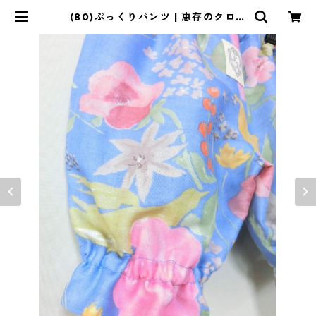
(80)ぷっくりパンツ | 恵存のクロー
ゼット