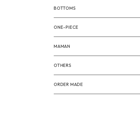
80size
BOTTOMS
90size
80size
ONE-PIECE
100size
90size
80size
MAMAN
110size
100size
90size
OTHERS
110size
100size
ORDER MADE
110size