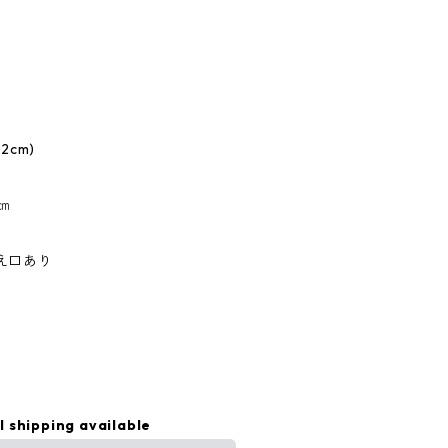
2cm)
㎝
え口あり
l shipping available