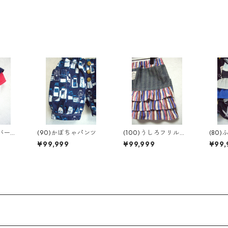
カバーパ
(90)かぼちゃパンツ
(100)うしろフリルス
(80
カート
ンツ
¥99,999
¥99,999
¥99,