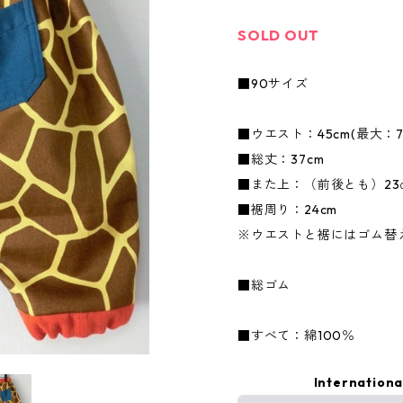
SOLD OUT
■90サイズ
■ウエスト：45cm(最大：7
■総丈：37cm
■また上：（前後とも）23
■裾周り：24cm
※ウエストと裾にはゴム替
■総ゴム
■すべて：綿100％
Internationa