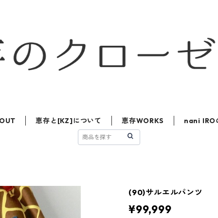
OUT
恵存と[KZ]について
恵存WORKS
nani I
(90)サルエルパンツ
¥99,999