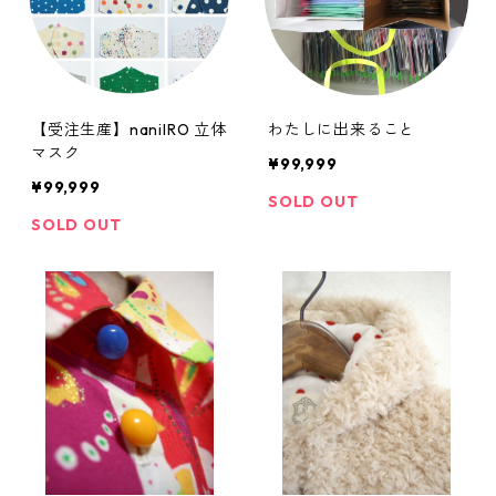
【受注生産】naniIRO 立体
わたしに出来ること
マスク
¥99,999
¥99,999
SOLD OUT
SOLD OUT