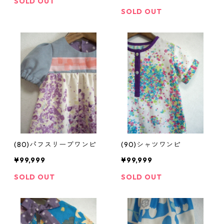
SOLD OUT
SOLD OUT
(80)パフスリーブワンピ
(90)シャツワンピ
¥99,999
¥99,999
SOLD OUT
SOLD OUT