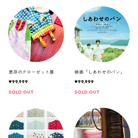
恵存のクローゼット展
映画「しあわせのパン」
¥99,999
¥99,999
SOLD OUT
SOLD OUT