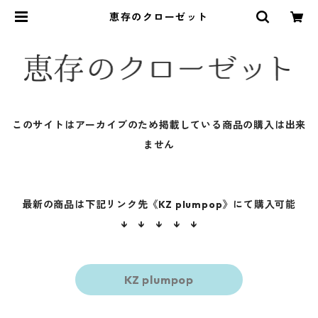
恵存のクローゼット
このサイトはアーカイブのため掲載している商品の購入は出来
ません
最新の商品は下記リンク先《KZ plumpop》にて購入可能
↓ ↓ ↓ ↓ ↓
KZ plumpop