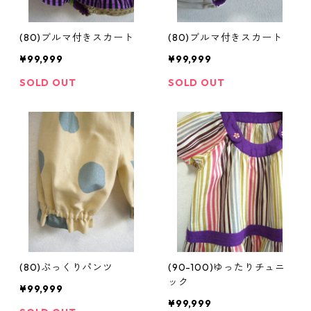
(80)ブルマ付きスカート
(80)ブルマ付きスカート
¥99,999
¥99,999
SOLD OUT
SOLD OUT
(80)ぷっくりパンツ
(90-100)ゆったりチュニ
ック
¥99,999
¥99,999