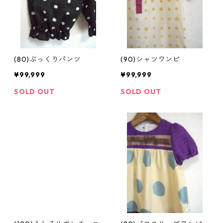
(80)ぷっくりパンツ
(90)シャツワンピ
¥99,999
¥99,999
SOLD OUT
SOLD OUT