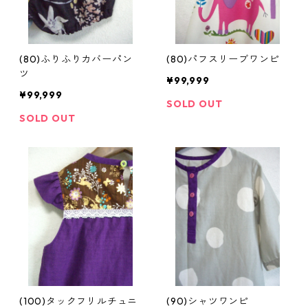
(80)ふりふりカバーパン
(80)パフスリーブワンピ
ツ
¥99,999
¥99,999
SOLD OUT
SOLD OUT
(100)タックフリルチュニ
(90)シャツワンピ