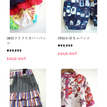
(80)フリフリカバーパン
(90)かぼちゃパンツ
ツ
¥99,999
¥99,999
SOLD OUT
SOLD OUT